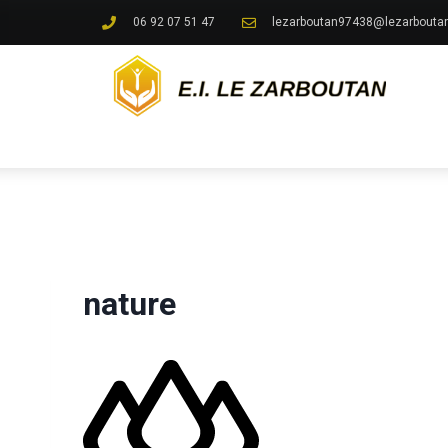
06 92 07 51 47
lezarboutan97438@lezarboutan
nature