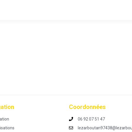
ation
Coordonnées
ation
06 92 07 51 47
isations
lezarboutan97438@lezarbou