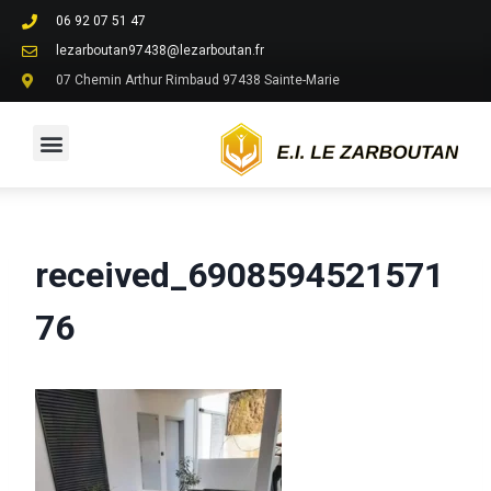
06 92 07 51 47
lezarboutan97438@lezarboutan.fr
07 Chemin Arthur Rimbaud 97438 Sainte-Marie
received_6908594521571
76